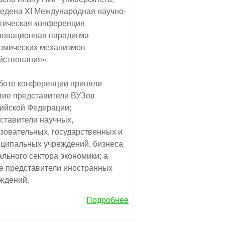
едена XI Международная научно-
тическая конференция
овационная парадигма
омических механизмов
йствования».
боте конференции приняли
тие представители ВУЗов
ийской Федерации;
ставители научных,
зовательных, государственных и
ципальных учреждений, бизнеса
ального сектора экономики; а
е представители иностранных
ждений.
Подробнее