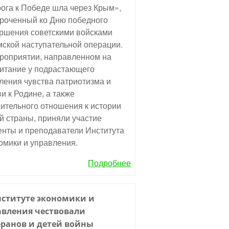
ога к Победе шла через Крым»,
роченный ко Дню победного
ршения советскими войсками
ской наступательной операции.
роприятии, направленном на
итание у подрастающего
ления чувства патриотизма и
и к Родине, а также
ительного отношения к истории
й страны, приняли участие
енты и преподаватели Института
омики и управления.
Подробнее
нституте экономики и
авления чествовали
еранов и детей войны