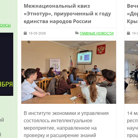
Межнациональный квиз
Веч
«Этнотур», приуроченный к году
«До
единства народов России
Кры
НОНСЫ
19-05-2026
ГЛАВНЫЕ НОВОСТИ
19-
и
В институте экономики и управления
14 м
ой
состоялось интеллектуальное
респ
мероприятие, направленное на
науч
й
проверку и расширение знаний
прош