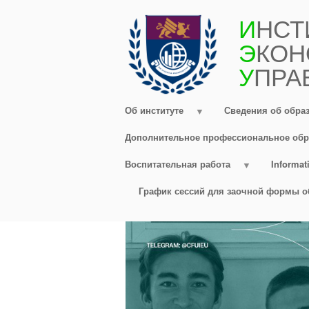
Перейти
И
НСТ
к
Э
КОН
основному
содержанию
У
ПРА
Об институте
Сведения об обра
Дополнительное профессиональное обр
Воспитательная работа
Informati
График сессий для заочной формы о