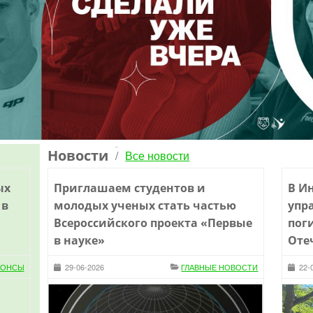
Новости
Все новости
/
ых
Приглашаем студентов и
В И
 в
молодых ученых стать частью
упр
Всероссийского проекта «Первые
пог
в науке»
Оте
НОНСЫ
29-06-2026
ГЛАВНЫЕ НОВОСТИ
22-