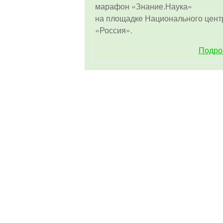
марафон «Знание.Наука»
на площадке Национального цент
«Россия».
Подро