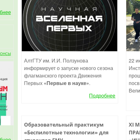
бнее
НОНСЫ
АлтГТУ им. И.И. Ползунова
22 и
информирует о запуске нового сезона
Инст
флагманского проекта Движения
прош
Первых
«Первые в науке»
.
посв
Вели
Подробнее
Образовательный практикум
XI 
«Беспилотные технологии» для
ПРА
бнее