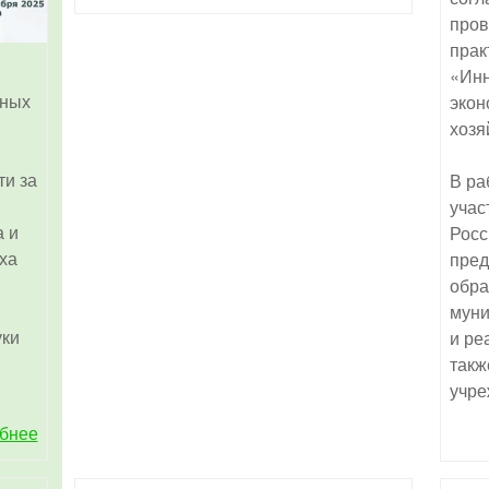
пров
прак
«Инн
нных
экон
хозя
ти за
В ра
учас
 и
Росс
ха
пред
обра
муни
уки
и ре
такж
учре
бнее