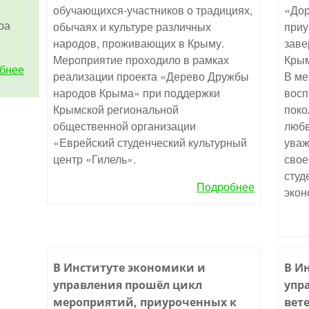
обучающихся-участников о традициях,
«Дор
ра
обычаях и культуре различных
приу
народов, проживающих в Крыму.
заве
Мероприятие проходило в рамках
Крым
бнее
реализации проекта «Дерево Дружбы
В ме
народов Крыма» при поддержки
восп
Крымской региональной
поко
общественной организации
любв
«Еврейский студенческий культурный
уваж
центр «Гилель».
свое
студ
Подробнее
экон
В Институте экономики и
В И
управления прошёл цикл
упр
мероприятий, приуроченных к
вет