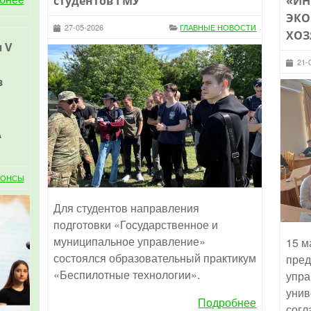
студентов ГМУ
«ИН
ЭКО
27-05-2026
ГЛАВНЫЕ НОВОСТИ
ХОЗ
 V
21-
в
А
НОНСЫ
Для студентов направления
подготовки «Государственное и
муниципальное управление»
15 м
состоялся образовательный практикум
пред
«Беспилотные технологии».
упра
унив
Подробнее
согл