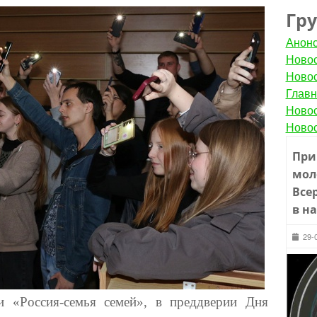
Гр
Анон
Новос
Новос
Главн
Новос
Новос
При
мол
Все
в н
29-
и «Россия-семья семей», в преддверии Дня