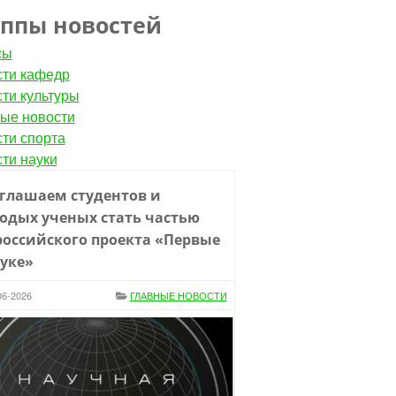
уппы новостей
сы
ти кафедр
ти культуры
ые новости
ти спорта
ти науки
глашаем студентов и
одых ученых стать частью
российского проекта «Первые
ауке»
06-2026
ГЛАВНЫЕ НОВОСТИ