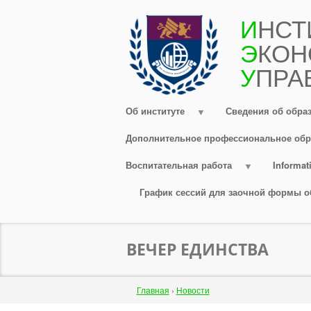
Перейти
И
НСТ
к
Э
КОН
основному
содержанию
У
ПРА
Об институте
Сведения об обра
Дополнительное профессиональное обр
Воспитательная работа
Informati
График сессий для заочной формы о
ВЕЧЕР ЕДИНСТВА
Строка
Главная
›
Новости