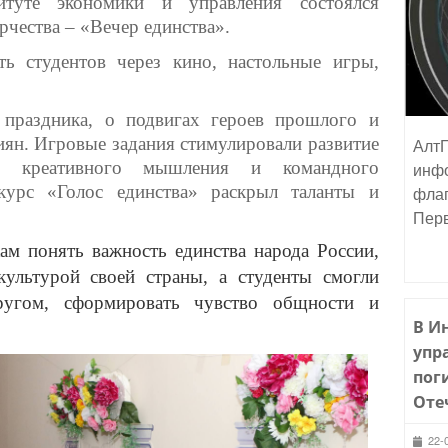
итуте экономики и управления состоялся
чества – «Вечер единства».
ь студентов через кино, настольные игры,
 праздника, о подвигах героев прошлого и
ян. Игровые задания стимулировали развитие
АлтГ
ей, креативного мышления и командного
инфо
нкурс «Голос единства» раскрыл таланты и
флаг
Пер
ам понять важность единства народа России,
культурой своей страны, а
студенты смогли
ругом, сформировать чувство общности и
В И
упр
пог
Оте
22-