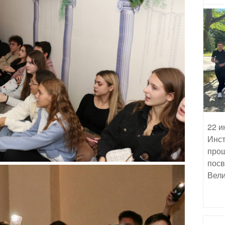
22 и
Инст
прош
посв
Вели