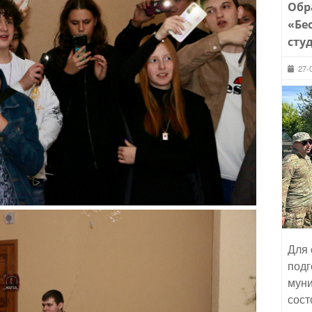
Обр
«Бе
сту
27-
Для 
подг
муни
сост