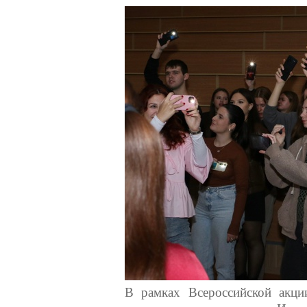
навигации
Back
to
top
В рамках Всероссийской акци