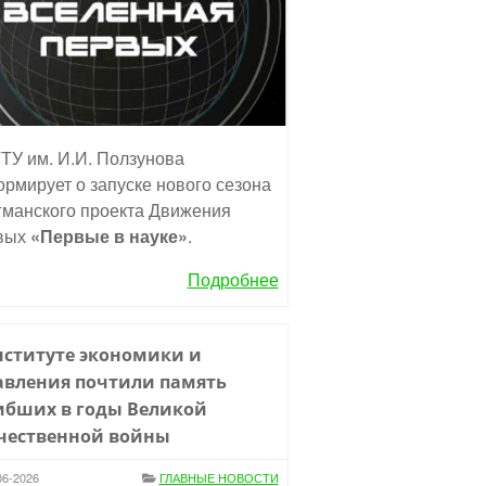
ТУ им. И.И. Ползунова
рмирует о запуске нового сезона
манского проекта Движения
вых
«Первые в науке»
.
Подробнее
нституте экономики и
авления почтили память
ибших в годы Великой
чественной войны
06-2026
ГЛАВНЫЕ НОВОСТИ