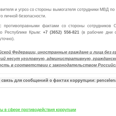
явителя и угроз со стороны вымогателя сотрудники МВД по
о личной безопасности.
 с противоправными фактами со стороны сотрудников 
по Республике Крым:
+7 (3652) 556-821
(в рабочие дни с
уточно).
ской Федерации, иностранные граждане и лица без 
ий несут уголовную, административную, гражданск
сть в соответствии с законодательством Российск
 связь для сообщений о фактах коррупции: pencelen
ы в сфере противодействия коррупции