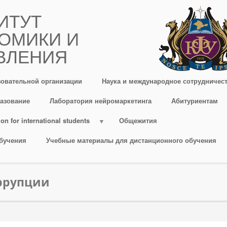
ИТУТ
ОМИКИ И
ВЛЕНИЯ
зовательной организации
Наука и международное сотрудничес
азование
Лаборатория нейромаркетинга
Абитуриентам
on for international students
Общежития
бучения
Учебные материалы для дистанционного обучения
ррупции