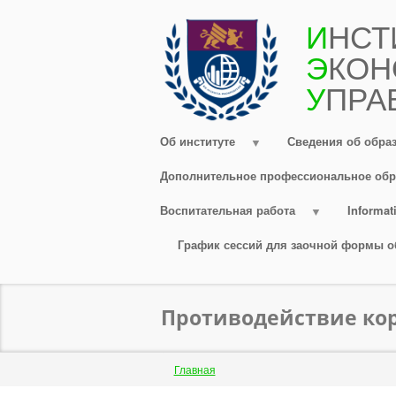
Перейти
И
НСТ
к
Э
КОН
основному
содержанию
У
ПРА
Об институте
Сведения об обра
Дополнительное профессиональное обр
Воспитательная работа
Informati
График сессий для заочной формы о
Противодействие ко
Строка
Главная