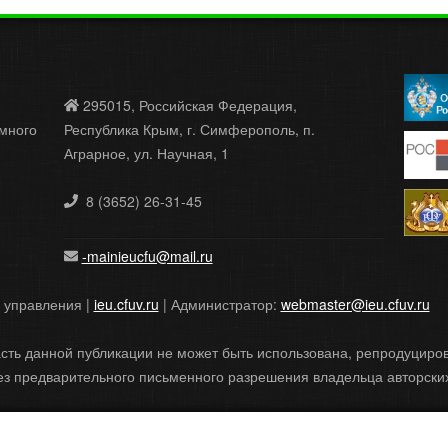
295015, Российская Федерация,
много
Республика Крым, г. Симферополь, п.
Аграрное, ул. Научная, 1
8 (3652) 26-31-45
-mainieucfu@mail.ru
и управления |
ieu.cfuv.ru
| Администратор:
webmaster@ieu.cfuv.ru
сть данной публикации не может быть использована, репродуцир
з предварительного письменного разрешения владельца авторских