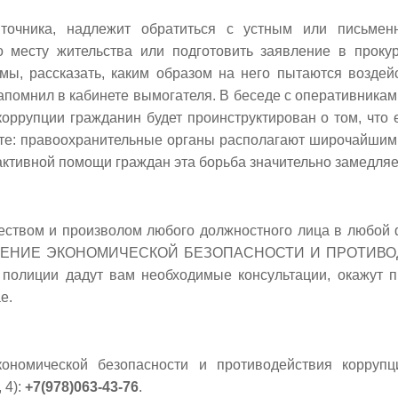
яточника, надлежит обратиться с устным или письме
о месту жительства или подготовить заявление в проку
мы, рассказать, каким образом на него пытаются воздейс
апомнил в кабинете вымогателя. В беседе с оперативника
оррупции гражданин будет проинструктирован о том, что 
ите: правоохранительные органы располагают широчайшим
 активной помощи граждан эта борьба значительно замедля
чеством и произволом любого должностного лица в любой 
РАВЛЕНИЕ ЭКОНОМИЧЕСКОЙ БЕЗОПАСНОСТИ И ПРОТИ
олиции дадут вам необходимые консультации, окажут п
е.
ономической безопасности и противодействия корруп
 4):
+7(978)063-43-76
.