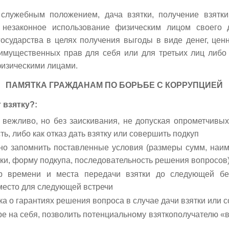
служебным положением, дача взятки, получение взятки
 незаконное использование физическим лицом своего 
осударства в целях получения выгоды в виде денег, ценн
имущественных прав для себя или для третьих лиц либо
физическими лицами.
ПАМЯТКА ГРАЖДАНАМ ПО БОРЬБЕ С КОРРУПЦИЕЙ
 взятку?
:
, вежливо, но без заискивания, не допуская опрометчивы
ть, либо как отказ дать взятку или совершить подкуп
но запомнить поставленные условия (размеры сумм, наиме
тки, форму подкупа, последовательность решения вопросов
ор времени и места передачи взятки до следующей бе
место для следующей встречи
ка о гарантиях решения вопроса в случае дачи взятки или 
ре на себя, позволить потенциальному взяткополучателю «