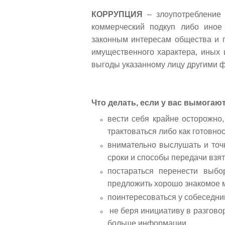
навигации
Back
КОРРУПЦИЯ
–
злоупотребление 
to
коммерческий подкуп либо иное
top
законным интересам общества и г
имущественного характера, иных 
выгоды указанному лицу другими 
Что делать, если у вас вымогают
вести себя крайне осторожно
трактоваться либо как готовнос
внимательно выслушать и точ
сроки и способы передачи взя
постараться перенести выб
предложить хорошо знакомое 
поинтересоваться у собеседни
не беря инициативу в разгово
больше информации