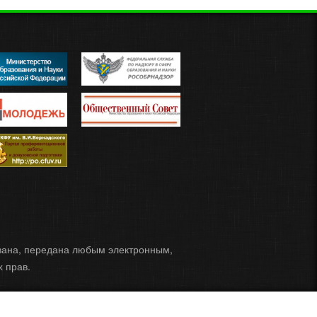
ована, передана любым электронным,
 прав.