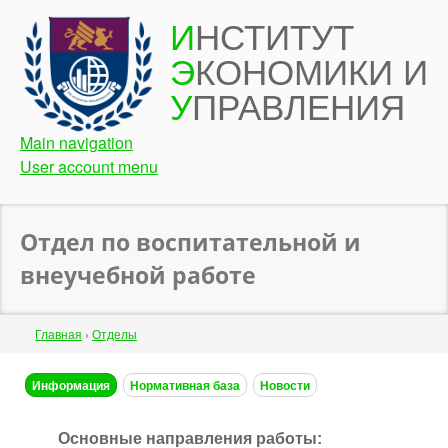
Перейти
И
НСТИТУТ
к
Э
КОНОМИКИ И
основному
содержанию
У
ПРАВЛЕНИЯ
Main navigation
User account menu
Отдел по воспитательной и
внеучебной работе
Строка
Главная
›
Отделы
навигации
Back
Информация
Нормативная база
Новости
to
top
Основные направления работы: