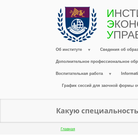
Перейти
И
НСТ
к
Э
КОН
основному
содержанию
У
ПРА
Об институте
Сведения об обра
Дополнительное профессиональное обр
Воспитательная работа
Informati
График сессий для заочной формы о
Какую специальность
Строка
Главная