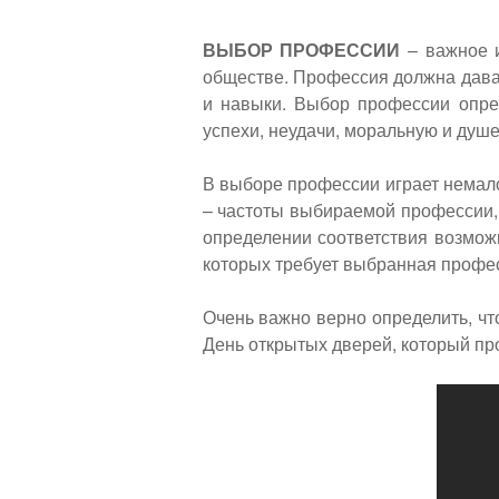
навигации
Back
to
ВЫБОР ПРОФЕССИИ
– важное и
top
обществе. Профессия должна дават
и навыки. Выбор профессии опред
успехи, неудачи, моральную и душе
В выборе профессии играет немало
– частоты выбираемой профессии,
определении соответствия возможн
которых требует выбранная профе
Очень важно верно определить, ч
День открытых дверей, который пр