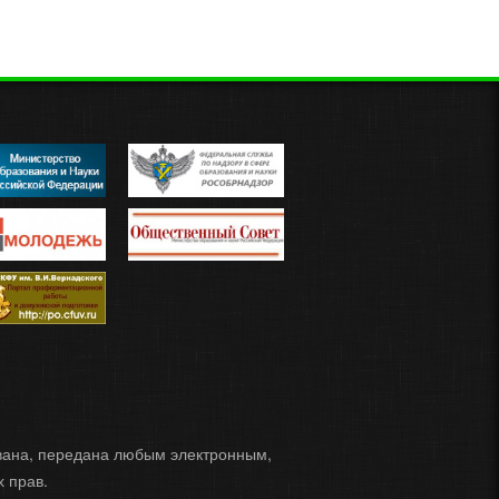
ована, передана любым электронным,
 прав.