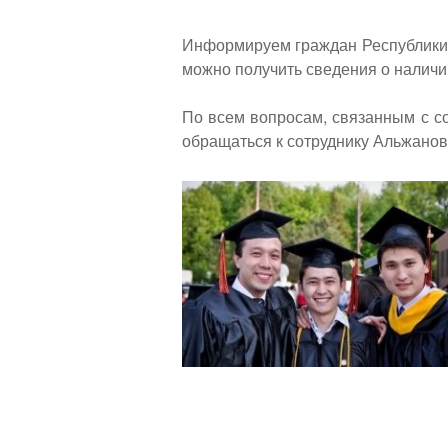
навигации
Back
to
Информируем граждан Республики
top
можно получить сведения о наличи
По всем вопросам, связанным с с
обращаться к сотруднику Альжанов