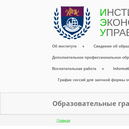
Перейти
И
НСТ
к
Э
КОН
основному
содержанию
У
ПРА
Об институте
Сведения об обра
Дополнительное профессиональное обр
Воспитательная работа
Informati
График сессий для заочной формы о
Образовательные гра
Строка
Главная