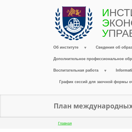
Перейти
И
НСТ
к
Э
КОН
основному
содержанию
У
ПРА
Об институте
Сведения об обра
Дополнительное профессиональное обр
Воспитательная работа
Informati
График сессий для заочной формы о
План международных 
Строка
Главная