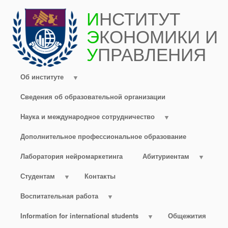
Перейти
И
НСТИТУТ
к
Э
КОНОМИКИ И
основному
содержанию
У
ПРАВЛЕНИЯ
Об институте
Сведения об образовательной организации
Наука и международное сотрудничество
Дополнительное профессиональное образование
Лаборатория нейромаркетинга
Абитуриентам
Студентам
Контакты
Воспитательная работа
Information for international students
Общежития