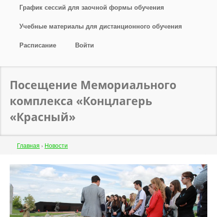
График сессий для заочной формы обучения
Учебные материалы для дистанционного обучения
Расписание
Войти
Посещение Мемориального
комплекса «Концлагерь
«Красный»
Строка
Главная
›
Новости
навигации
Back
to
top