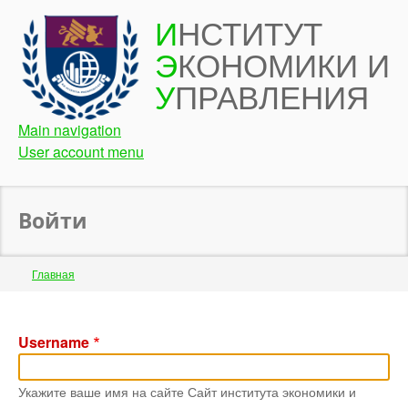
Перейти
И
НСТИТУТ
к
Э
КОНОМИКИ И
основному
содержанию
У
ПРАВЛЕНИЯ
Main navigation
User account menu
Войти
Строка
Главная
навигации
Back
to
Username
top
Укажите ваше имя на сайте Сайт института экономики и