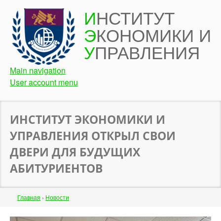
Перейти
И
НСТИТУТ
к
Э
КОНОМИКИ И
основному
содержанию
У
ПРАВЛЕНИЯ
Main navigation
User account menu
ИНСТИТУТ ЭКОНОМИКИ И
УПРАВЛЕНИЯ ОТКРЫЛ СВОИ
ДВЕРИ ДЛЯ БУДУЩИХ
АБИТУРИЕНТОВ
Строка
Главная
›
Новости
навигации