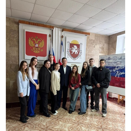
Back
to
top