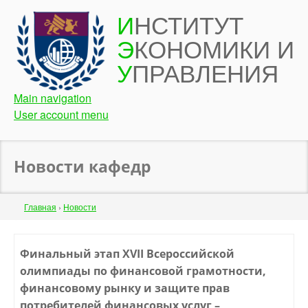
Перейти
И
НСТИТУТ
к
Э
КОНОМИКИ И
основному
содержанию
У
ПРАВЛЕНИЯ
Main navigation
User account menu
Новости кафедр
Строка
Главная
›
Новости
навигации
Back
Финальный этап XVII Всероссийской
to
олимпиады по финансовой грамотности,
top
финансовому рынку и защите прав
потребителей финансовых услуг –