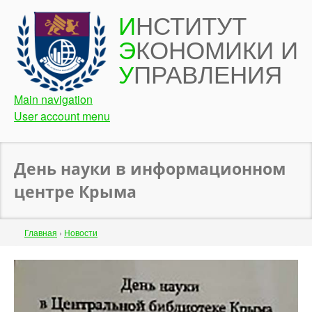
Перейти
И
НСТИТУТ
к
Э
КОНОМИКИ И
основному
содержанию
У
ПРАВЛЕНИЯ
Main navigation
User account menu
День науки в информационном
центре Крыма
Строка
Главная
›
Новости
навигации
Back
to
top