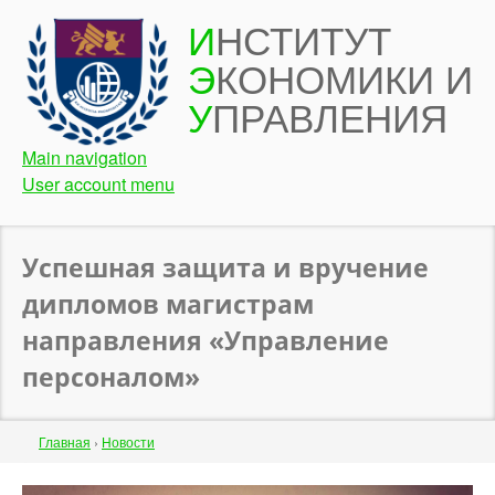
Перейти
И
НСТИТУТ
к
Э
КОНОМИКИ И
основному
содержанию
У
ПРАВЛЕНИЯ
Main navigation
User account menu
Успешная защита и вручение
дипломов магистрам
направления «Управление
персоналом»
Строка
Главная
›
Новости
навигации