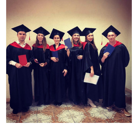
Back
to
top