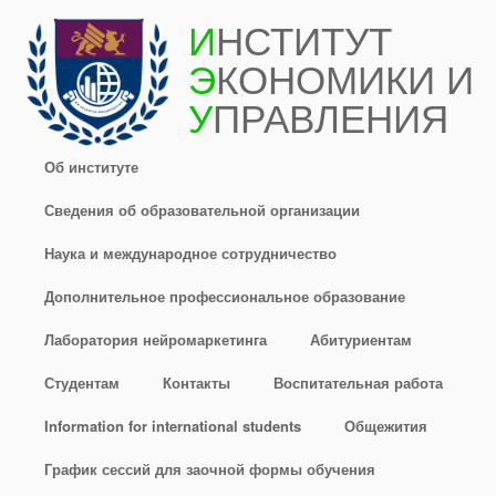
Перейти
И
НСТИТУТ
к
Э
КОНОМИКИ И
основному
содержанию
У
ПРАВЛЕНИЯ
Об институте
Сведения об образовательной организации
Наука и международное сотрудничество
Дополнительное профессиональное образование
Лаборатория нейромаркетинга
Абитуриентам
Студентам
Контакты
Воспитательная работа
Information for international students
Общежития
График сессий для заочной формы обучения