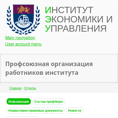
Перейти
И
НСТИТУТ
к
Э
КОНОМИКИ И
основному
содержанию
У
ПРАВЛЕНИЯ
Main navigation
User account menu
Профсоюзная организация
работников инcтитута
Строка
Главная
›
Отделы
навигации
Back
Информация
Состав профбюро
to
Нормативно-правовые документы
Новости
top