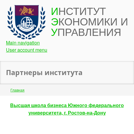
Перейти
И
НСТИТУТ
к
Э
КОНОМИКИ И
основному
содержанию
У
ПРАВЛЕНИЯ
Main navigation
User account menu
Партнеры института
Строка
Главная
навигации
Back
Высшая школа бизнеса Южного федерального
to
университета, г. Ростов-на-Дону
top