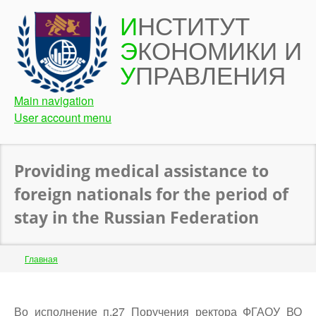
Перейти
И
НСТИТУТ
к
Э
КОНОМИКИ И
основному
содержанию
У
ПРАВЛЕНИЯ
Main navigation
User account menu
Providing medical assistance to
foreign nationals for the period of
stay in the Russian Federation
Строка
Главная
навигации
Back
to
Во исполнение п.27 Поручения ректора ФГАОУ ВО