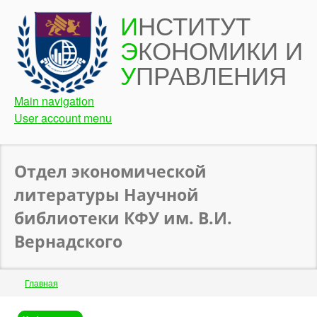
Перейти
И
НСТИТУТ
к
Э
КОНОМИКИ И
основному
содержанию
У
ПРАВЛЕНИЯ
Main navigation
User account menu
Отдел экономической
литературы Научной
библиотеки КФУ им. В.И.
Вернадского
Строка
Главная
навигации