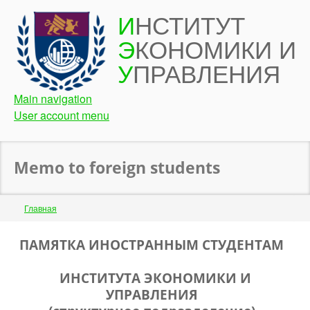
Перейти
И
НСТИТУТ
к
Э
КОНОМИКИ И
основному
содержанию
У
ПРАВЛЕНИЯ
Main navigation
User account menu
Memo to foreign students
Строка
Главная
навигации
Back
ПАМЯТКА ИНОСТРАННЫМ СТУДЕНТАМ
to
top
ИНСТИТУТА ЭКОНОМИКИ И
УПРАВЛЕНИЯ