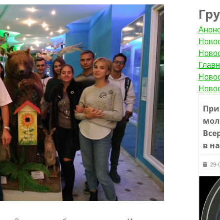
Гр
Анон
Новос
Новос
Главн
Новос
Новос
При
мол
Все
в н
29-