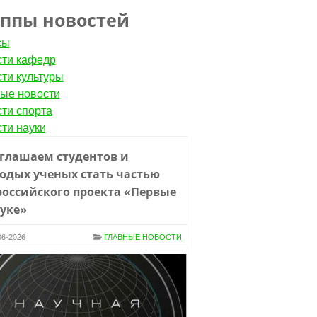
уппы новостей
сы
ти кафедр
ти культуры
ые новости
ти спорта
ти науки
глашаем студентов и
одых ученых стать частью
российского проекта «Первые
ауке»
06-2026
ГЛАВНЫЕ НОВОСТИ