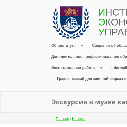
Перейти
И
НСТ
к
Э
КОН
основному
содержанию
У
ПРА
Об институте
Сведения об обра
Дополнительное профессиональное обр
Воспитательная работа
Informati
График сессий для заочной формы о
Экскурсия в музее к
Строка
Главная
›
Новости