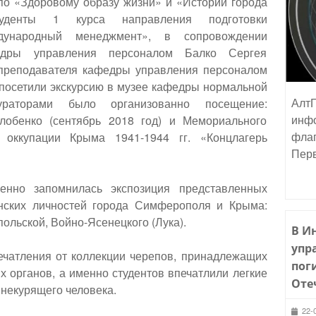
по «Здоровому образу жизни» и «Истории города
туденты 1 курса направления подготовки
дународный менеджмент», в сопровождении
федры управления персоналом Балко Сергея
о преподавателя кафедры управления персоналом
посетили экскурсию в музее кафедры нормальной
АлтГ
ураторами было организованно посещение:
инфо
Глобенко (сентябрь 2018 год) и Мемориального
флаг
 оккупации Крыма 1941-1944 гг. «Концлагерь
Пер
енно запомнилась экспозиция представленных
нских личностей города Симферополя и Крыма:
ольской, Войно-Ясенецкого (Лука).
В И
упр
ечатления от коллекции черепов, принадлежащих
пог
х органов, а именно студентов впечатлили легкие
Оте
 некурящего человека.
22-