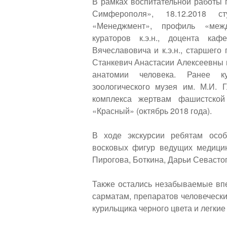
В рамках воспитательной работы 
Симферополя», 18.12.2018 с
«Менеджмент», профиль «меж
кураторов к.э.н., доцента ка
Вячеславовича и к.э.н., старшег
Станкевич Анастасии Алексеевны 
анатомии человека. Ранее к
зоологического музея им. М.И. 
комплекса жертвам фашистской
«Красный» (октябрь 2018 года).
В ходе экскурсии ребятам особ
восковых фигур ведущих медици
Пирогова, Боткина, Дарьи Севастоп
Также остались незабываемые вп
сарматам, препаратов человечески
курильщика черного цвета и легкие