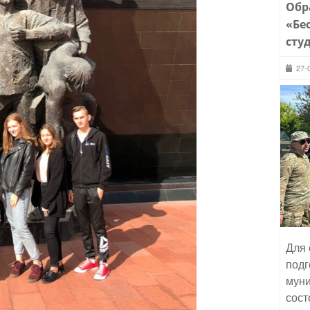
Обр
«Бе
сту
27-
Для 
подг
муни
сост