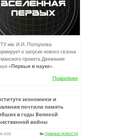
ТУ им. И.И. Ползунова
рмирует о запуске нового сезона
манского проекта Движения
вых
«Первые в науке»
.
Подробнее
нституте экономики и
авления почтили память
ибших в годы Великой
чественной войны
06-2026
ГЛАВНЫЕ НОВОСТИ