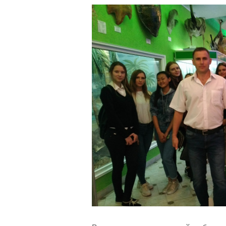
навигации
Back
to
top