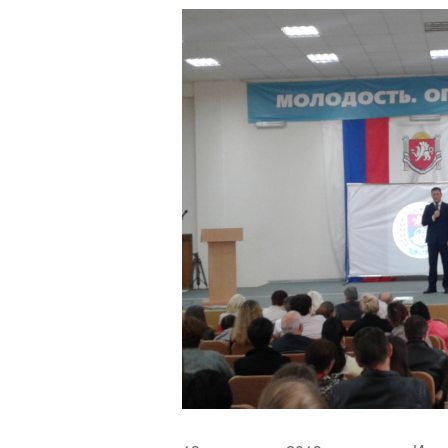
навигации
Back
to
top