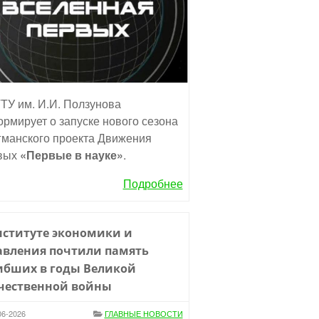
ТУ им. И.И. Ползунова
рмирует о запуске нового сезона
манского проекта Движения
вых
«Первые в науке»
.
Подробнее
нституте экономики и
авления почтили память
ибших в годы Великой
чественной войны
06-2026
ГЛАВНЫЕ НОВОСТИ