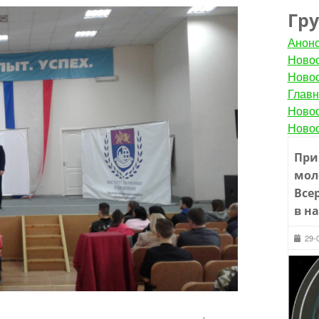
Гр
Анон
Новос
Новос
Главн
Новос
Новос
При
мол
Все
в н
29-