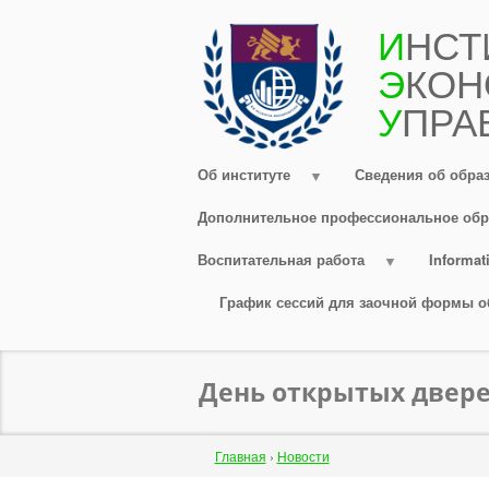
Перейти
И
НСТ
к
Э
КОН
основному
содержанию
У
ПРА
Об институте
Сведения об обра
Дополнительное профессиональное обр
Воспитательная работа
Informati
График сессий для заочной формы о
День открытых двер
Строка
Главная
›
Новости