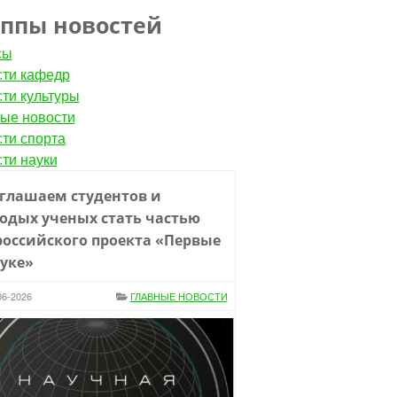
уппы новостей
сы
ти кафедр
ти культуры
ые новости
ти спорта
ти науки
глашаем студентов и
одых ученых стать частью
российского проекта «Первые
ауке»
06-2026
ГЛАВНЫЕ НОВОСТИ