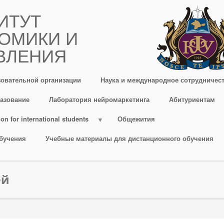
ИТУТ
ОМИКИ И
ВЛЕНИЯ
зовательной организации
Наука и международное сотрудничес
азование
Лаборатория нейромаркетинга
Абитуриентам
on for international students
Общежития
бучения
Учебные материалы для дистанционного обучения
ей