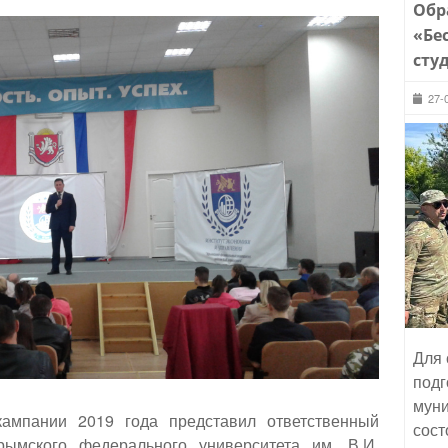
Обр
«Бе
сту
27-
Для 
подг
муни
ампании 2019 года представил ответственный
сост
рымского федерального университета им. В.И.