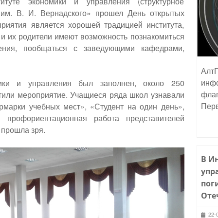
туте экономики и управления (структурное
им. В. И. Вернадского» прошел День открытых
приятия является хорошей традицией института,
 и их родители имеют возможность познакомиться
дения, пообщаться с заведующими кафедрами,
АлтГ
инфо
ики и управления был заполнен, около 250
флаг
етили мероприятие. Учащиеся ряда школ узнавали
Пер
рмарки учебных мест», «Студент на один день»,
я профориентационная работа представителей
 прошла зря.
В И
упр
пог
Оте
22-