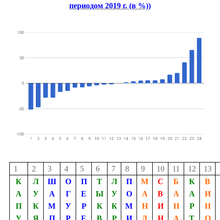
периодом 2019 г. (в %))
1
2
3
4
5
6
7
8
9
10
11
12
13
К
Л
Ш
О
П
Т
Л
П
М
С
Б
К
В
А
У
А
Г
Е
Ы
У
О
А
В
А
А
И
П
К
М
У
Р
К
К
М
Н
И
Н
Р
Н
У
Я
П
Р
Е
В
Р
И
Д
Н
А
Т
О