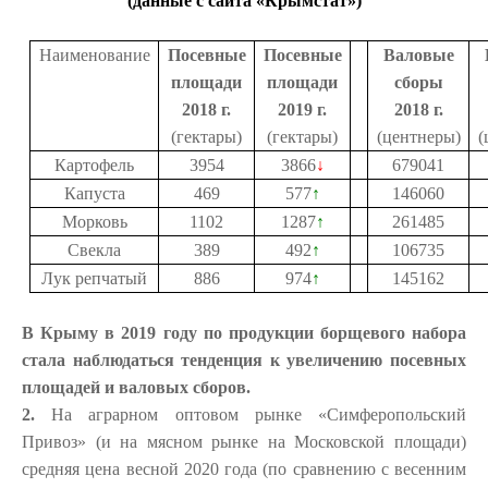
(данные с сайта «Крымстат»)
Наименование
Посевные
Посевные
Валовые
площади
площади
сборы
2018 г.
2019 г.
2018 г.
(гектары)
(гектары)
(центнеры)
(
Картофель
3954
3866
↓
679041
Капуста
469
577
↑
146060
Морковь
1102
1287
↑
261485
Свекла
389
492
↑
106735
Лук репчатый
886
974
↑
145162
В Крыму в 2019 году по продукции борщевого набора
стала наблюдаться тенденция к увеличению посевных
площадей и валовых сборов.
2.
На аграрном оптовом рынке «Симферопольский
Привоз» (и на мясном рынке на Московской площади)
средняя цена весной 2020 года (по сравнению с весенним