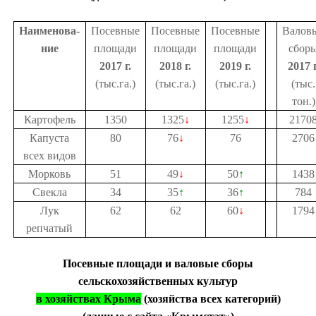
Наименова-
Посевные
Посевные
Посевные
Валов
ние
площади
площади
площади
сбор
2017 г.
2018 г.
2019 г.
2017 г
(тыс.га.)
(тыс.га.)
(тыс.га.)
(тыс.
тон.)
Картофель
1350
1325
↓
1255
↓
2170
Капуста
80
76
↓
76
2706
всех видов
Морковь
51
49
↓
50
↑
1438
Свекла
34
35
↑
36
↑
784
Лук
62
62
60
↓
1794
репчатый
Посевные площади и валовые сборы
сельскохозяйственных культур
в хозяйствах Крыма
(хозяйства всех категорий)