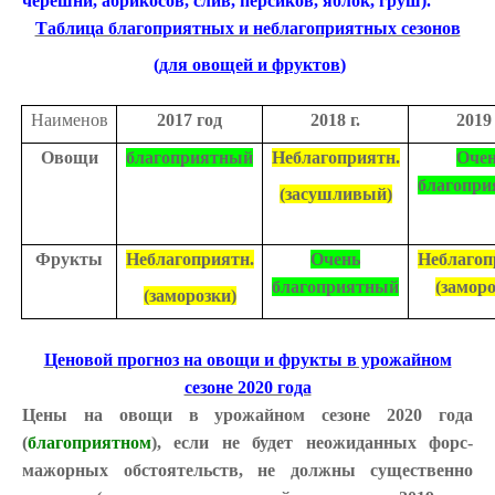
черешни, абрикосов, слив, персиков, яблок, груш).
Таблица благоприятных и неблагоприятных сезонов
(
для овощей и фруктов
)
Наименов
2017 год
2018 г.
2019 
Овощи
благоприятный
Неблагоприятн.
Оче
благопр
(засушливый)
Фрукты
Неблагоприятн.
Очень
Неблагоп
благоприятный
(заморо
(заморозки)
Ценовой прогноз на овощи и фрукты в урожайном
сезоне 2020 года
Цены на овощи в урожайном сезоне 2020 года
(
благоприятном
), если не будет неожиданных форс-
мажорных обстоятельств, не должны существенно