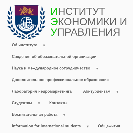
Перейти
И
НСТИТУТ
к
Э
КОНОМИКИ И
основному
содержанию
У
ПРАВЛЕНИЯ
Об институте
Сведения об образовательной организации
Наука и международное сотрудничество
Дополнительное профессиональное образование
Лаборатория нейромаркетинга
Абитуриентам
Студентам
Контакты
Воспитательная работа
Information for international students
Общежития