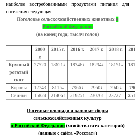
наиболее востребованными продуктами питания для
населения следующая.
Поголовье сельскохозяйственных животных
в
Российской Федерации
(на конец года; тысяч голов)
2000
2015 г.
2016 г.
2017 г.
2018 г.
201
г.
Крупный
27520
18621
↓
18346
↓
18294
↓
18151
↓
18
рогатый
скот
Коровы
12743
8115
↓
7966
↓
7950
↓
7942
↓
79
Свиньи
15824
21406
↑
21925
↑
23076
↑
23727
↑
25
Посевные площади и валовые сборы
сельскохозяйственных культур
в Российской Федерации
(хозяйства всех категорий)
(данные с сайта «Росстат»)