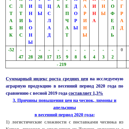
С
Л
И
Ц
Ц
А
Е
Д
А
И
Н
О
Г
Т
Т
Н
Ы
С
П
О
Р
Н
Ы
Ф
Р
А
И
Ь
Л
Ч
Р
И
А
Е
А
Б
Н
О
А
А
Ы
Н
Л
Д
К
С
Н
Д
Т
Ы
Ь
Ы
-52
-
-
-
-
-
-
-
-
-
-
-
0
47
28
28
17
15
9
8
6
4
3
2
- 219
Суммарный индекс роста средних цен
на исследуемую
аграрную продукцию в весенний период 2020 года по
сравнению с весной 2019 года
составляет 1,3%
3. Причины повышения цен на чеснок, лимоны и
апельсины
в весенний период 2020 года:
1) логистические сложности с поставками чеснока из