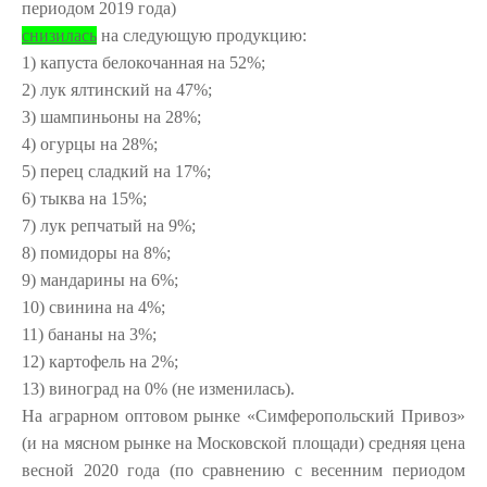
периодом 2019 года)
снизилась
на следующую продукцию:
1) капуста белокочанная на 52
%;
2) лук ялтинский на 47
%;
3) шампиньоны на
28%;
4) огурцы на
28%;
5) перец сладкий на 17%
;
6) тыква на
15%;
7) лук репчатый на
9%;
8) помидоры на
8%;
9) мандарины на 6
%;
10) свинина на 4%;
11) бананы на 3
%;
12) картофель на 2%;
13) виноград на 0% (не изменилась).
На аграрном оптовом рынке «Симферопольский Привоз»
(и на мясном рынке на Московской площади) средняя цена
весной 2020 года (по сравнению с весенним периодом