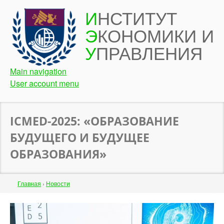
Перейти
И
НСТИТУТ
к
Э
КОНОМИКИ И
основному
содержанию
У
ПРАВЛЕНИЯ
Main navigation
User account menu
ICMED-2025: «ОБРАЗОВАНИЕ
БУДУЩЕГО И БУДУЩЕЕ
ОБРАЗОВАНИЯ»
Строка
Главная
›
Новости
навигации
Back
to