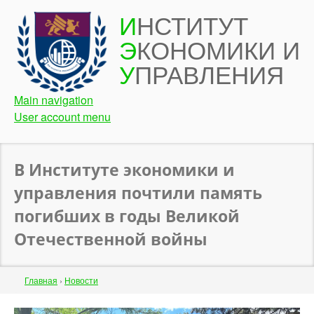
Перейти
И
НСТИТУТ
к
Э
КОНОМИКИ И
основному
содержанию
У
ПРАВЛЕНИЯ
Main navigation
User account menu
В Институте экономики и
управления почтили память
погибших в годы Великой
Отечественной войны
Строка
Главная
›
Новости
навигации