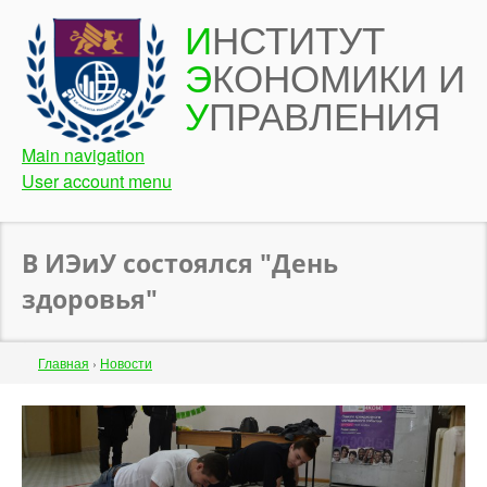
Перейти
И
НСТИТУТ
к
Э
КОНОМИКИ И
основному
содержанию
У
ПРАВЛЕНИЯ
Main navigation
User account menu
В ИЭиУ состоялся "День
здоровья"
Строка
Главная
›
Новости
навигации
Back
to
top