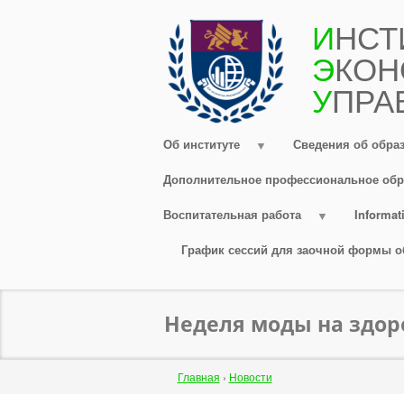
Перейти
И
НСТ
к
Э
КОН
основному
содержанию
У
ПРА
Об институте
Сведения об обра
Дополнительное профессиональное обр
Воспитательная работа
Informati
График сессий для заочной формы о
Неделя моды на здор
Строка
Главная
›
Новости