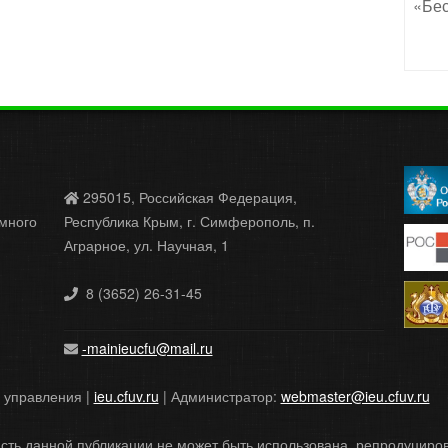
«Бес
295015, Российская Федерация,
много
Республика Крым, г. Симферополь, п.
Аграрное, ул. Научная, 1
8 (3652) 26-31-45
-mainieucfu@mail.ru
и управления |
ieu.cfuv.ru
| Администратор:
webmaster@ieu.cfuv.ru
сть данной публикации не может быть использована, репродуцир