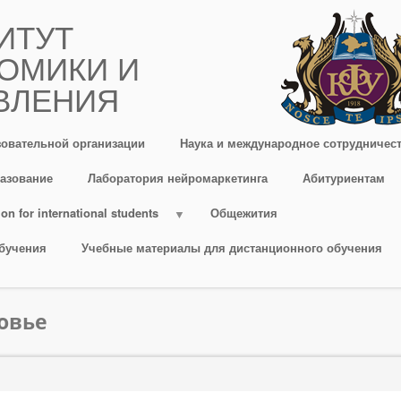
ИТУТ
ОМИКИ И
ВЛЕНИЯ
зовательной организации
Наука и международное сотрудничес
азование
Лаборатория нейромаркетинга
Абитуриентам
on for international students
Общежития
бучения
Учебные материалы для дистанционного обучения
овье