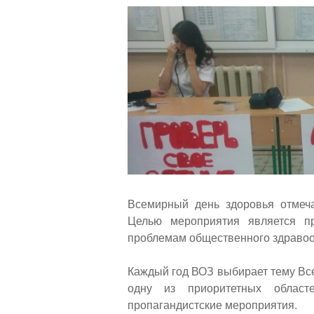
навигации
Back
to
top
Всемирный день здоровья отмеча
Целью мероприятия является п
проблемам общественного здравоо
Каждый год ВОЗ выбирает тему Вс
одну из приоритетных област
пропагандистские мероприятия.