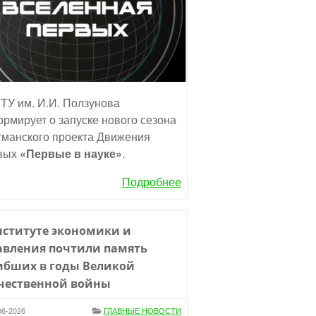
ТУ им. И.И. Ползунова
рмирует о запуске нового сезона
манского проекта Движения
вых
«Первые в науке»
.
Подробнее
нституте экономики и
авления почтили память
ибших в годы Великой
чественной войны
06-2026
ГЛАВНЫЕ НОВОСТИ