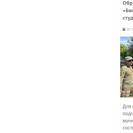
Обр
«Бе
сту
27-
Для 
подг
муни
сост