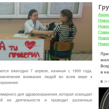
Гр
Анон
Новос
Новос
Главн
Новос
Новос
При
мол
Все
ется ежегодно 7 апреля, начиная с 1950 года.
в н
ривлечение внимания людей во всем мире к
29-
хранения.
емирного дня здравоохранения, которая освещает
ей ее деятельности и проводит различные