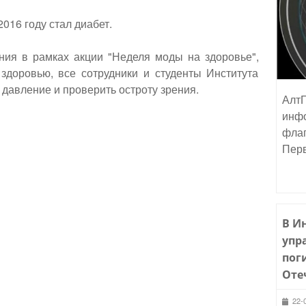
016 году стал диабет.
ния в рамках акции "Неделя моды на здоровье",
здоровью, все сотрудники и студенты Института
давление и проверить остроту зрения.
АлтГ
инфо
флаг
Пер
В И
упр
пог
Оте
22-