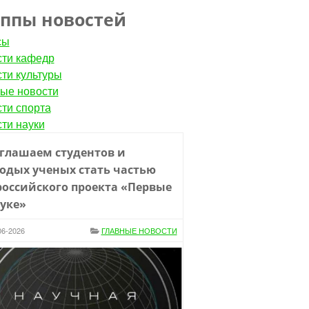
уппы новостей
сы
ти кафедр
ти культуры
ые новости
ти спорта
ти науки
глашаем студентов и
одых ученых стать частью
российского проекта «Первые
ауке»
06-2026
ГЛАВНЫЕ НОВОСТИ