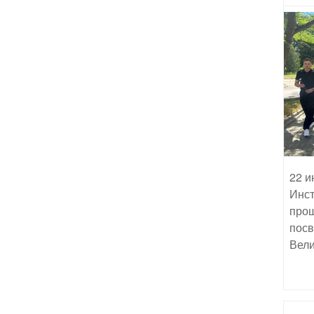
22 и
Инст
прош
посв
Вели