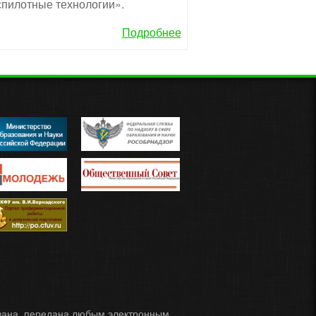
пилотные технологии».
Подробнее
ована, передана любым электронным,