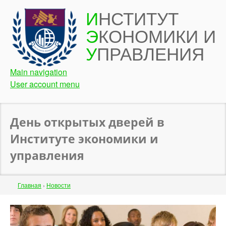
Перейти
И
НСТИТУТ
к
Э
КОНОМИКИ И
основному
содержанию
У
ПРАВЛЕНИЯ
Main navigation
User account menu
День открытых дверей в
Институте экономики и
управления
Строка
Главная
›
Новости
навигации
Back
to