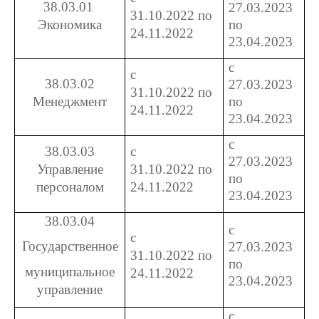
38.03.01
27.03.2023
31.10.2022 по
Экономика
по
24.11.2022
23.04.2023
с
с
38.03.02
27.03.2023
31.10.2022 по
Менеджмент
по
24.11.2022
23.04.2023
с
38.03.03
с
27.03.2023
Управление
31.10.2022 по
по
персоналом
24.11.2022
23.04.2023
38.03.04
с
с
Государственное
27.03.2023
31.10.2022 по
по
муниципальное
24.11.2022
23.04.2023
управление
с