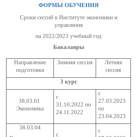
ФОРМЫ ОБУЧЕНИЯ
Сроки сессий в Институте экономики и
управления
на 2022/2023 учебный год
Бакалавры
Направление
Зимняя сессия
Летняя
подготовки
сессия
3 курс
с
с
38.03.01
27.03.2023
31.10.2022 по
Экономика
по
24.11.2022
23.04.2023
38.03.04
с
с