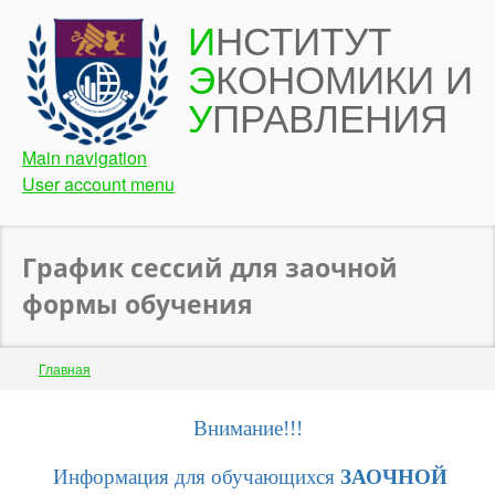
Перейти
И
НСТИТУТ
к
Э
КОНОМИКИ И
основному
содержанию
У
ПРАВЛЕНИЯ
Main navigation
User account menu
График сессий для заочной
формы обучения
Строка
Главная
навигации
Back
Внимание!!!
to
Информация для обучающихся
ЗАОЧНОЙ
top