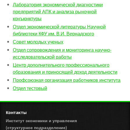
Лаборатория экономической диагностики
предприятий АПК и анализа рыночной
конъюнктуры
Отдел экономической литературы Научной
библиотеки КФУ им. В.И. Вернадского
Совет молодых ученых
Отдел сопровождения и мониторинга научно-
исследовательской работы
Центр дополнительного профессионального
образования и приносящей доход деятельности
Профсоюзная организация работников инcтитута
Отдел тестовый
Контакты
Институт экономики и управления
(структурное подразделение)