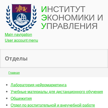
Перейти
И
НСТИТУТ
к
Э
КОНОМИКИ И
основному
содержанию
У
ПРАВЛЕНИЯ
Main navigation
User account menu
Отделы
Строка
Главная
навигации
Back
Лаборатория нейромаркетинга
to
Учебные материалы для дистанционного обучения
top
Общежития
Отдел по воспитательной и внеучебной работе