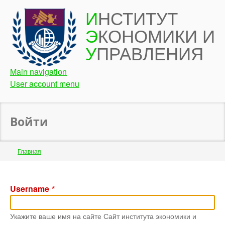
Перейти
И
НСТИТУТ
к
Э
КОНОМИКИ И
основному
содержанию
У
ПРАВЛЕНИЯ
Main navigation
User account menu
Войти
Строка
Главная
навигации
Back
to
Username
top
Укажите ваше имя на сайте Сайт института экономики и