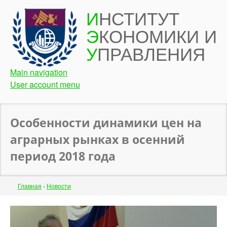
Перейти
И
НСТИТУТ
к
Э
КОНОМИКИ И
основному
содержанию
У
ПРАВЛЕНИЯ
Main navigation
User account menu
Особенности динамики цен на
аграрных рынках в осенний
период 2018 года
Строка
Главная
›
Новости
навигации
Back
to