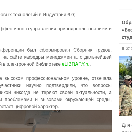
овых технологий в Индустрии 6.0;
Обр
эффективного управления природопользованием и
«Бе
сту
27-
онференции был сформирован Сборник трудов,
 на сайте кафедры менеджмента, с дальнейшей
й в электронной библиотеке
eLIBRARY.ru
.
а высоком профессиональном уровне, отвечала
частники научно подтвердили, что вопросы
икой никогда не теряют своей актуальности, а
ии проблемами и вызовами окружающей среды,
ретает цифровой характер.
Для 
подг