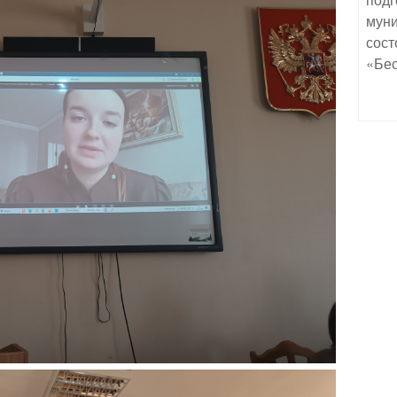
муни
сост
«Бес