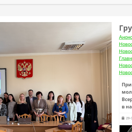
Гр
Анон
Новос
Новос
Главн
Новос
Новос
При
мол
Все
в н
29-