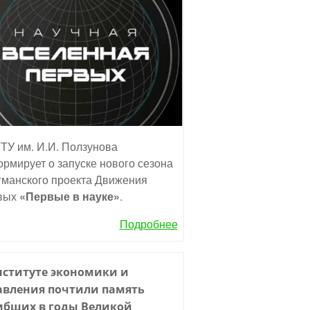
ТУ им. И.И. Ползунова
рмирует о запуске нового сезона
манского проекта Движения
вых
«Первые в науке»
.
Подробнее
нституте экономики и
авления почтили память
ибших в годы Великой