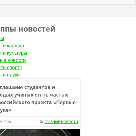
уппы новостей
сы
ти кафедр
ти культуры
ые новости
ти спорта
ти науки
глашаем студентов и
одых ученых стать частью
российского проекта «Первые
ауке»
06-2026
ГЛАВНЫЕ НОВОСТИ