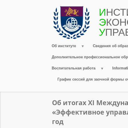
Перейти
И
НСТ
к
Э
КОН
основному
содержанию
У
ПРА
Об институте
Сведения об обра
Дополнительное профессиональное обр
Воспитательная работа
Informati
График сессий для заочной формы о
Об итогах XI Междун
«Эффективное управл
год