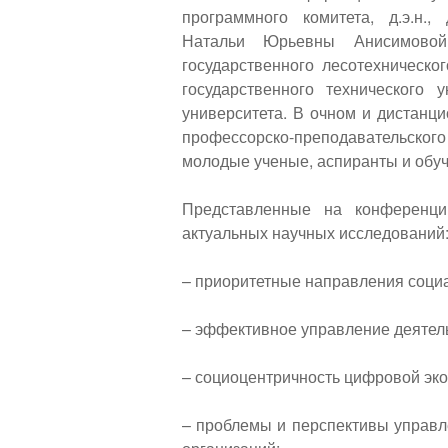
программного комитета, д.э.н.
Натальи Юрьевны Анисимовой,
государственного лесотехническо
государственного технического 
университета. В очном и дистанц
профессорско-преподавательско
молодые ученые, аспиранты и обу
Представленные на конференц
актуальных научных исследований
– приоритетные направления социа
– эффективное управление деятел
– социоцентричность цифровой эко
– проблемы и перспективы управ