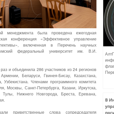
ой менеджмента была проведена ежегодная
еская конференция «Эффективное управление
пективы», включенная в Перечень научных
ский федеральный университет им. В.И.
АлтГ
инфо
флаг
раз и объединила 286 участников из 24 регионов
Пер
Армении, Беларуси, Гвинея-Бисау, Казахстана,
а, Узбекистана. Членами программного комитета
, Москвы, Санкт-Петербурга, Казани, Иркутска,
 Тулы, Нижнего Новгорода, Бреста, Еревана,
ая.
В И
упр
шали приветственные слова сопредседателя
пог