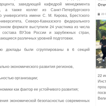
, доцента, заведующей кафедрой менеджмента
Оте
 а также коллег из Санкт-Петербургского
22-
го университета имени С. М. Кирова, Брестского
университета, Северо-Кавказского федерального
ионном формате выступили 24 участника из числа
го состава ВУЗов России и зарубежных стран,
чающиеся различных уровней подготовки.
ию доклады были сгруппированы в 6 секций
:
льно-экономического развития регионов,
22 и
ьностью организации;
Инст
прош
номики как фактор ее устойчивого развития;
посв
Вели
ления экономической безопасностью современных