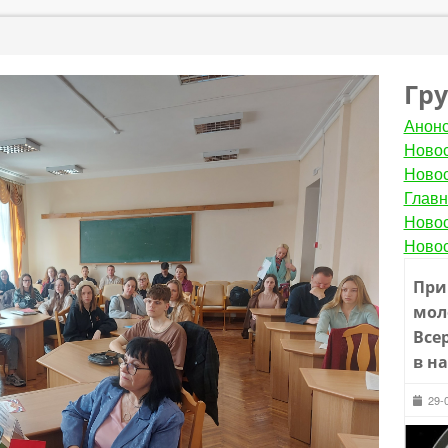
Гр
Анон
Новос
Новос
Главн
Новос
Новос
При
мол
Все
в н
29-