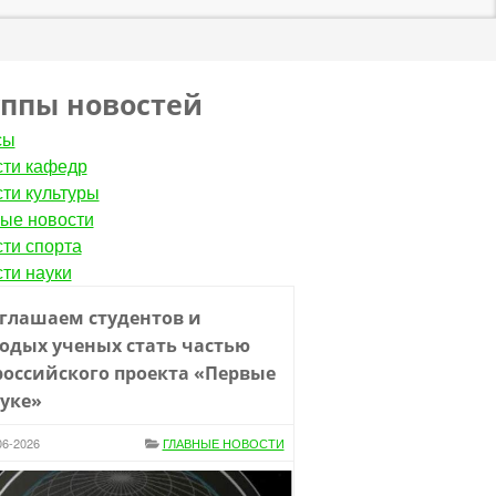
уппы новостей
сы
ти кафедр
ти культуры
ые новости
ти спорта
ти науки
глашаем студентов и
одых ученых стать частью
российского проекта «Первые
ауке»
06-2026
ГЛАВНЫЕ НОВОСТИ