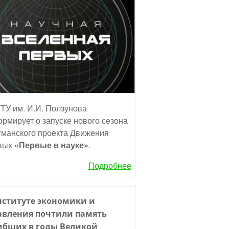
ТУ им. И.И. Ползунова
рмирует о запуске нового сезона
манского проекта Движения
вых
«Первые в науке»
.
Подробнее
нституте экономики и
авления почтили память
ибших в годы Великой