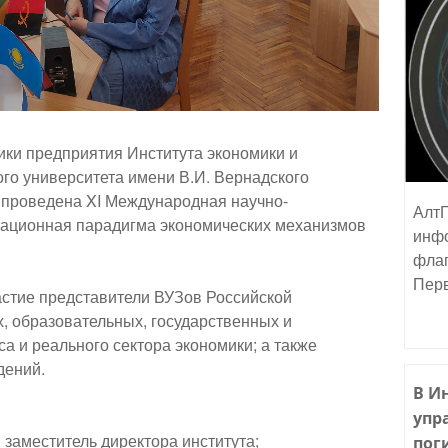
ики предприятия Института экономики и
го университета имени В.И. Вернадского
 проведена XI Международная научно-
АлтГ
ационная парадигма экономических механизмов
инфо
флаг
Пер
астие представители ВУЗов Российской
, образовательных, государственных и
а и реального сектора экономики; а также
дений.
В И
упр
заместитель директора института;
пог