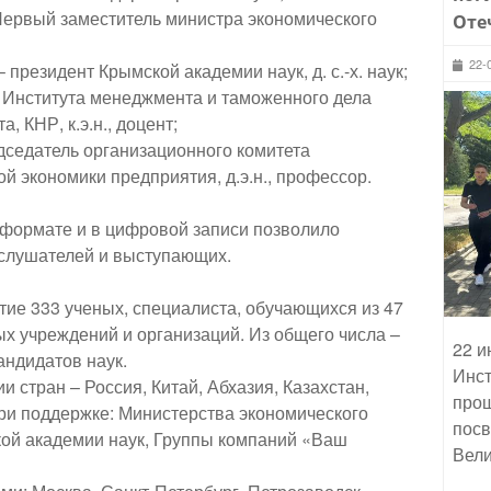
ервый заместитель министра экономического
Оте
22-
резидент Крымской академии наук, д. с.-х. наук;
 Института менеджмента и таможенного дела
 КНР, к.э.н., доцент;
дседатель организационного комитета
 экономики предприятия, д.э.н., профессор.
формате и в цифровой записи позволило
 слушателей и выступающих.
тие 333 ученых, специалиста, обучающихся из 47
х учреждений и организаций. Из общего числа –
22 и
андидатов наук.
Инст
 стран – Россия, Китай, Абхазия, Казахстан,
прош
ри поддержке: Министерства экономического
посв
кой академии наук, Группы компаний «Ваш
Вели