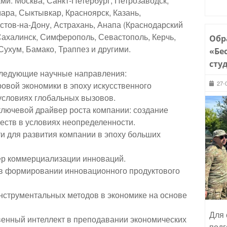
и: Москва, Санкт-Петербург, Петрозаводск,
ара, Сыктывкар, Красноярск, Казань,
стов-на-Дону, Астрахань, Анапа (Краснодарский
Сахалинск, Симферополь, Севастополь, Керчь,
Обр
Сухум, Бамако, Траппез и другими.
«Бе
сту
следующие научные направления:
27-
овой экономики в эпоху искусственного
 условиях глобальных вызовов.
 ключевой драйвер роста компании: создание
ств в условиях неопределенности.
и для развития компании в эпоху больших
ер коммерциализации инноваций.
а в формировании инновационного продуктового
нструментальных методов в экономике на основе
Для 
венный интеллект в преподавании экономических
подг