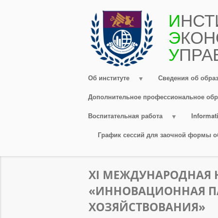
Перейти
И
НСТ
к
Э
КОН
основному
содержанию
У
ПРА
Об институте
Сведения об обра
Дополнительное профессиональное обр
Воспитательная работа
Informati
График сессий для заочной формы о
XI МЕЖДУНАРОДНАЯ 
«ИННОВАЦИОННАЯ П
ХОЗЯЙСТВОВАНИЯ»