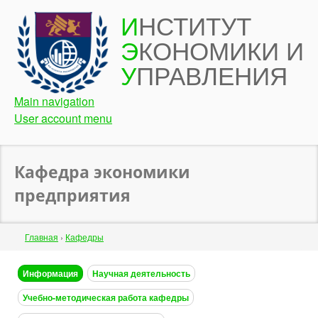
Перейти
И
НСТИТУТ
к
Э
КОНОМИКИ И
основному
содержанию
У
ПРАВЛЕНИЯ
Main navigation
User account menu
Кафедра экономики
предприятия
Строка
Главная
›
Кафедры
навигации
Back
Информация
Научная деятельность
to
Учебно-методическая работа кафедры
top