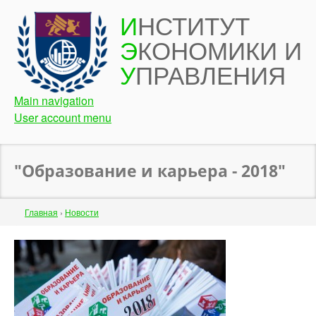
Перейти
И
НСТИТУТ
к
Э
КОНОМИКИ И
основному
содержанию
У
ПРАВЛЕНИЯ
Main navigation
User account menu
"Образование и карьера - 2018"
Строка
Главная
›
Новости
навигации
Back
to
top