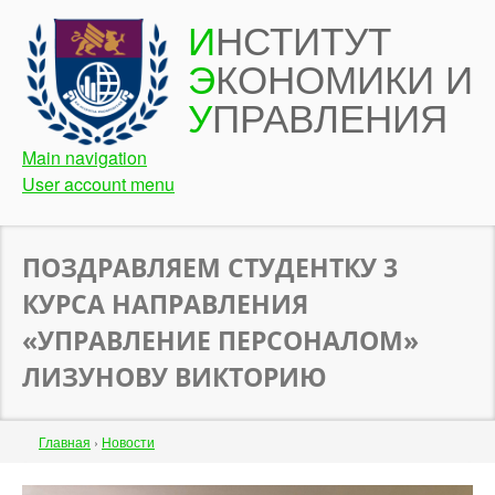
Перейти
И
НСТИТУТ
к
Э
КОНОМИКИ И
основному
содержанию
У
ПРАВЛЕНИЯ
Main navigation
User account menu
ПОЗДРАВЛЯЕМ СТУДЕНТКУ 3
КУРСА НАПРАВЛЕНИЯ
«УПРАВЛЕНИЕ ПЕРСОНАЛОМ»
ЛИЗУНОВУ ВИКТОРИЮ
Строка
Главная
›
Новости
навигации