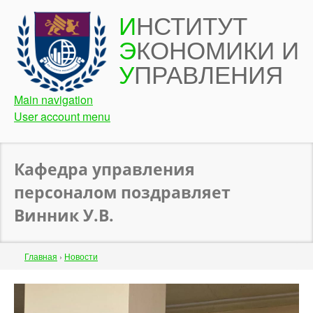
Перейти
И
НСТИТУТ
к
Э
КОНОМИКИ И
основному
содержанию
У
ПРАВЛЕНИЯ
Main navigation
User account menu
Кафедра управления
персоналом поздравляет
Винник У.В.
Строка
Главная
›
Новости
навигации
Back
to