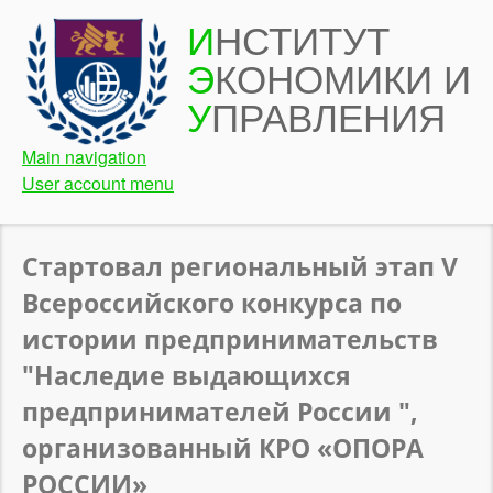
Перейти
И
НСТИТУТ
к
Э
КОНОМИКИ И
основному
содержанию
У
ПРАВЛЕНИЯ
Main navigation
User account menu
Стартовал региональный этап V
Всероссийского конкурса по
истории предпринимательств
"Наследие выдающихся
предпринимателей России ",
организованный КРО «ОПОРА
РОССИИ»