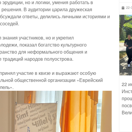
 эрудиции, но и логики, умения работать в
22-
 решения. В аудитории царила дружеская
бсуждали ответы, делились личными историями и
 соседей.
 знания участников, но и укрепил
одежи, показал богатство культурного
транство для неформального общения и
 традиций народов полуострова.
 принял участие в квизе и выражают особую
альной общественной организации «Еврейский
22 и
лель».
Инст
прош
посв
Вели