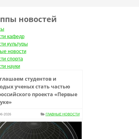
уппы новостей
сы
ти кафедр
ти культуры
ые новости
ти спорта
ти науки
глашаем студентов и
одых ученых стать частью
российского проекта «Первые
ауке»
06-2026
ГЛАВНЫЕ НОВОСТИ