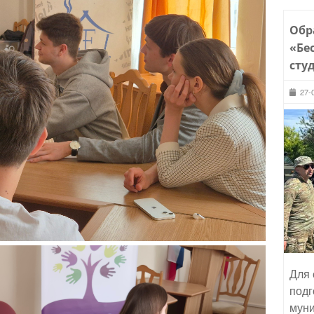
Обр
«Бе
сту
27-
Для 
подг
муни