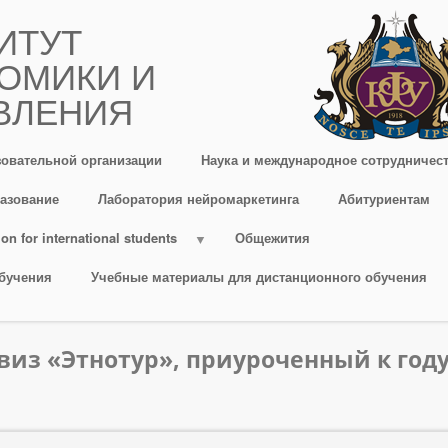
ИТУТ
ОМИКИ И
ВЛЕНИЯ
зовательной организации
Наука и международное сотрудничес
азование
Лаборатория нейромаркетинга
Абитуриентам
on for international students
Общежития
бучения
Учебные материалы для дистанционного обучения
з «Этнотур», приуроченный к году