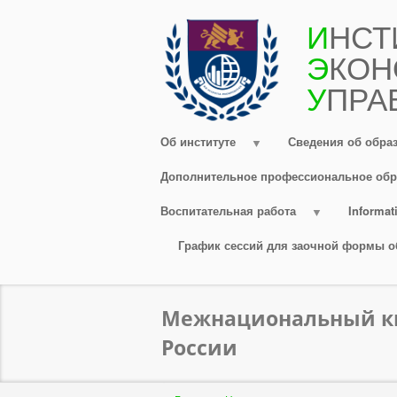
Перейти
И
НСТ
к
Э
КОН
основному
содержанию
У
ПРА
Об институте
Сведения об обра
Дополнительное профессиональное обр
Воспитательная работа
Informati
График сессий для заочной формы о
Межнациональный кви
России