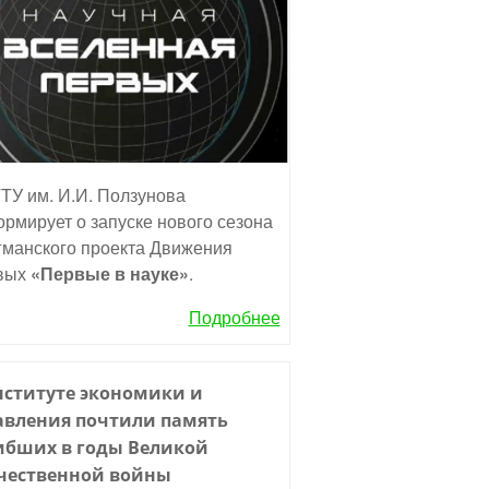
ТУ им. И.И. Ползунова
рмирует о запуске нового сезона
манского проекта Движения
вых
«Первые в науке»
.
Подробнее
нституте экономики и
авления почтили память
ибших в годы Великой
чественной войны