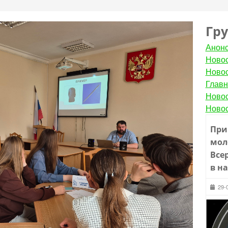
Гр
Анон
Новос
Новос
Главн
Новос
Новос
При
мол
Все
в н
29-