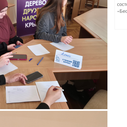
сост
«Бес