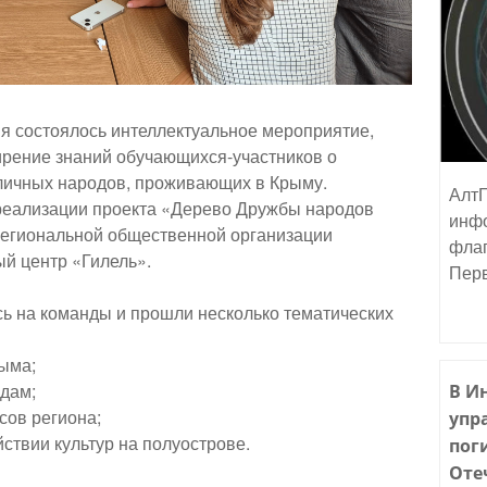
ия состоялось интеллектуальное мероприятие,
ирение знаний обучающихся-участников о
зличных народов, проживающих в Крыму.
АлтГ
реализации проекта «Дерево Дружбы народов
инфо
егиональной общественной организации
флаг
ый центр «Гилель».
Пер
ь на команды и прошли несколько тематических
ыма;
дам;
В И
осов региона;
упр
ствии культур на полуострове.
пог
Оте