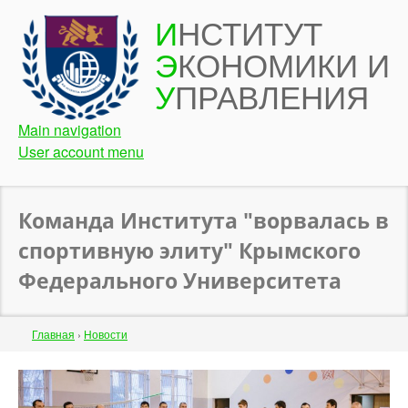
Перейти
И
НСТИТУТ
к
Э
КОНОМИКИ И
основному
содержанию
У
ПРАВЛЕНИЯ
Main navigation
User account menu
Команда Института "ворвалась в
спортивную элиту" Крымского
Федерального Университета
Строка
Главная
›
Новости
навигации
Back
to