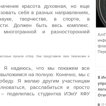
начение красота духовная, но еще
зовать себя в разных направлениях,
ауке, творчестве, в спорте, в
ости. Должен быть весь комплекс.
многогранной и разносторонней
АлтГ
инфо
флаг
Пер
 которые прошли отбор. Они представили свои творческие и
е. Я надеюсь, что мы покажем все
 выложимся на полную. Конечно, мы с
В И
обеду. Я желаю другим участницам
упр
лноваться, расслабиться и просто
пог
, – поделилась студентка ИЭиУ КФУ
Оте
22-