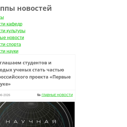
уппы новостей
сы
ти кафедр
ти культуры
ые новости
ти спорта
ти науки
глашаем студентов и
одых ученых стать частью
российского проекта «Первые
ауке»
06-2026
ГЛАВНЫЕ НОВОСТИ