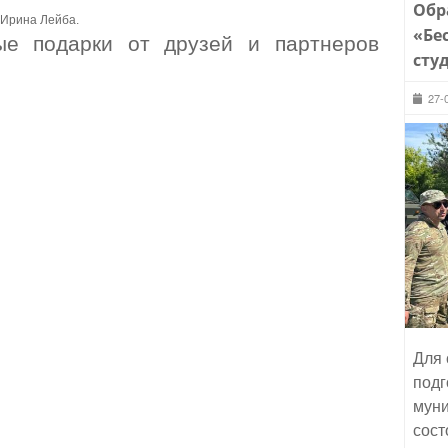
Обр
 Ирина Лейба.
«Бе
ые подарки от друзей и партнеров
сту
27-
Для 
подг
муни
сост