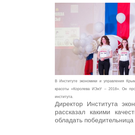
навигации
Back
to
top
В Институте экономики и управления Крым
красоты «Королева ИЭиУ – 2018». Он пр
института.
Директор Института эко
рассказал какими качес
обладать победительница 