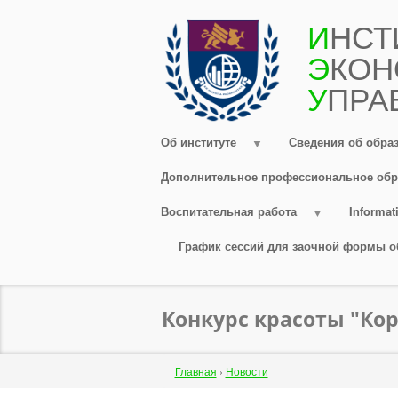
Перейти
И
НСТ
к
Э
КОН
основному
содержанию
У
ПРА
Об институте
Сведения об обра
Дополнительное профессиональное обр
Воспитательная работа
Informati
График сессий для заочной формы о
Конкурс красоты "Ко
Строка
Главная
›
Новости