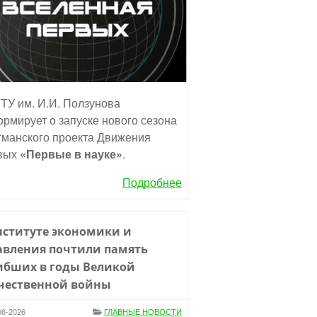
ТУ им. И.И. Ползунова
рмирует о запуске нового сезона
манского проекта Движения
вых
«Первые в науке»
.
Подробнее
нституте экономики и
авления почтили память
ибших в годы Великой
чественной войны
06-2026
ГЛАВНЫЕ НОВОСТИ