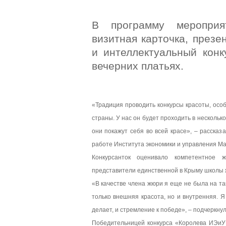
В программу мероприя
визитная карточка, презе
и интеллектуальный кон
вечерних платьях.
«Традиция проводить конкурсы красоты, осо
страны. У нас он будет проходить в несколь
они покажут себя во всей красе», – расска
работе Института экономики и управления Ма
Конкурсанток оценивало компетентное 
представители единственной в Крыму школы ж
«В качестве члена жюри я еще не была на та
только внешняя красота, но и внутренняя. Я
делает, и стремление к победе», – подчеркн
Победительницей конкурса «Королева ИЭиУ 