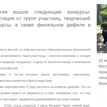
тия вошли следующие конкурсы:
нтация от групп участниц, творческий
курсы, а также финальное дефиле в
бенно весной, не нова для разных образовательных организаций
ко ином формате. Наши участницы – поистине королевы, и сегодня
22 и
зал ведущий специалист отдела по воспитательной и внеучебной
Инст
ксим Фролов.
прош
жюри, в состав которого вошли фотографы, хореографы,
посв
енского развития и бьюти-индустрии.
Вели
ких мероприятиях. Я буду смотреть на развитие девушки. Это не
 должна видеть ее уверенность в себе, понимание того, что она
ула член жюри, свадебный церемониймейстер Алие Алиева.
– 2018» стала студентка 3 курса Валерия Гажан, первой вице-