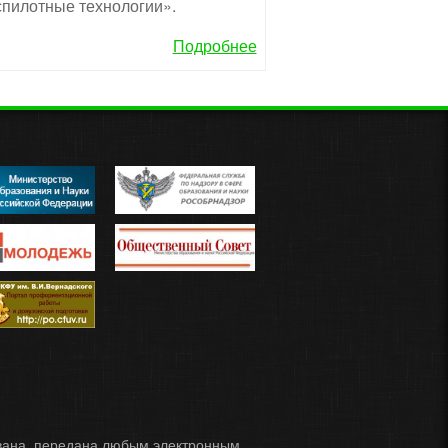
пилотные технологии».
Подробнее
ована, передана любым электронным,