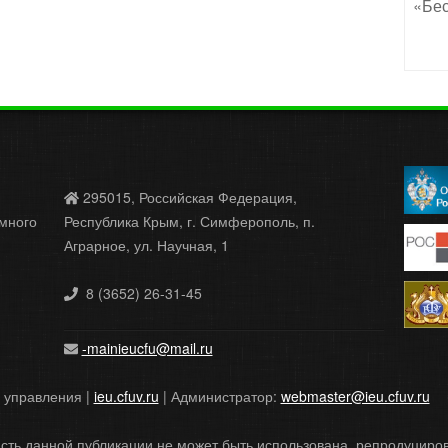
«Бес
295015, Российская Федерация,
много
Республика Крым, г. Симферополь, п.
Аграрное, ул. Научная, 1
8 (3652) 26-31-45
-mainieucfu@mail.ru
и управления |
ieu.cfuv.ru
| Администратор:
webmaster@ieu.cfuv.ru
сть данной публикации не может быть использована, репродуцир