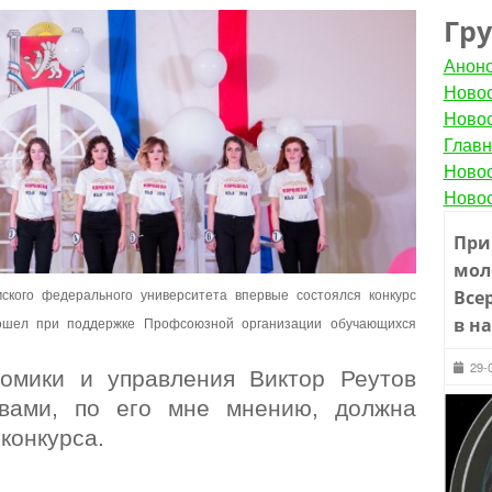
Гр
Анон
Новос
Новос
Главн
Новос
Новос
При
мол
Все
ского федерального университета впервые состоялся конкурс
в н
ошел при поддержке Профсоюзной организации обучающихся
29-
номики и управления Виктор Реутов
твами, по его мне мнению, должна
конкурса.