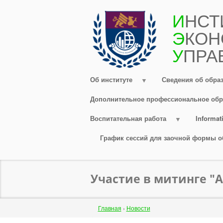
Перейти
И
НСТ
к
Э
КОН
основному
содержанию
У
ПРА
Об институте
Сведения об обра
Дополнительное профессиональное обр
Воспитательная работа
Informati
График сессий для заочной формы о
Участие в митинге "
Строка
Главная
›
Новости