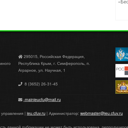
«Бес
295015, Российская Федерация,
много
Республика Крым, г. Симферополь, п.
Аграрное, ул. Научная, 1
8 (3652) 26-31-45
-mainieucfu@mail.ru
и управления |
ieu.cfuv.ru
| Администратор:
webmaster@ieu.cfuv.ru
сть данной публикации не может быть использована, репродуцир