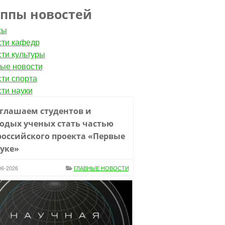
уппы новостей
сы
ти кафедр
ти культуры
ые новости
ти спорта
ти науки
глашаем студентов и
одых ученых стать частью
российского проекта «Первые
ауке»
06-2026
ГЛАВНЫЕ НОВОСТИ