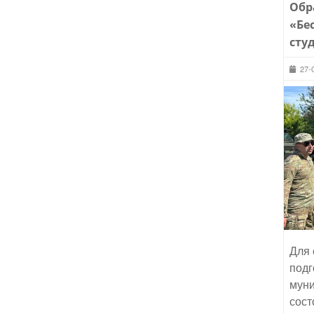
Обр
«Бе
сту
27-
Для 
подг
муни
сост