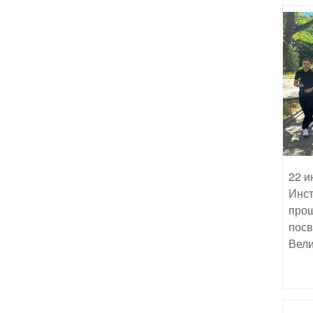
22 и
Инст
прош
посв
Вели