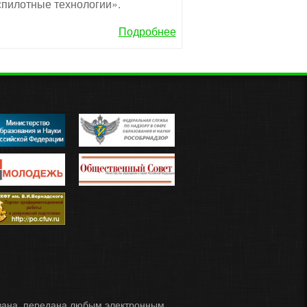
пилотные технологии».
Подробнее
ована, передана любым электронным,