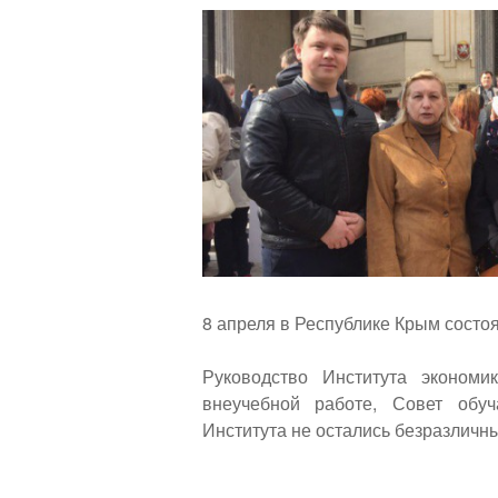
навигации
Back
to
top
8 апреля в Республике Крым состо
Руководство Института экономи
внеучебной работе, Совет обу
Института не остались безразличны