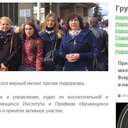
Гр
Анон
Новос
Новос
Главн
Новос
Новос
При
мол
Все
ялся мирный митинг против терроризма.
в н
29-
ки и управления, отдел по воспитательной и
чающихся Института и Профком обучающихся
 и приняли активное участие.