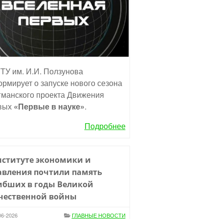
ТУ им. И.И. Ползунова
рмирует о запуске нового сезона
манского проекта Движения
вых
«Первые в науке»
.
Подробнее
нституте экономики и
авления почтили память
ибших в годы Великой
чественной войны
06-2026
ГЛАВНЫЕ НОВОСТИ