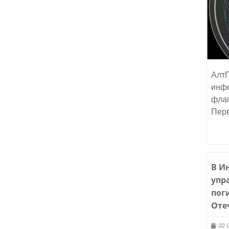
АлтГ
инфо
флаг
Пер
В И
упр
пог
Оте
22-