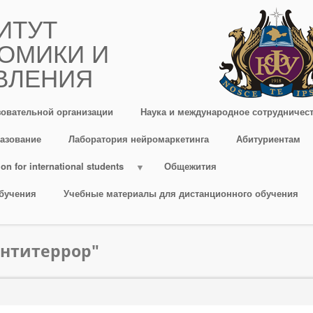
ИТУТ
ОМИКИ И
ВЛЕНИЯ
зовательной организации
Наука и международное сотрудничес
азование
Лаборатория нейромаркетинга
Абитуриентам
on for international students
Общежития
бучения
Учебные материалы для дистанционного обучения
Антитеррор"