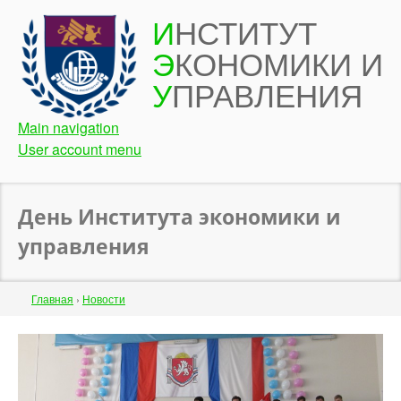
Перейти
И
НСТИТУТ
к
Э
КОНОМИКИ И
основному
содержанию
У
ПРАВЛЕНИЯ
Main navigation
User account menu
День Института экономики и
управления
Строка
Главная
›
Новости
навигации
Back
to
top