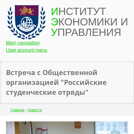
Перейти
И
НСТИТУТ
к
Э
КОНОМИКИ И
основному
содержанию
У
ПРАВЛЕНИЯ
Main navigation
User account menu
Встреча с Общественной
организацией "Российские
студенческие отряды"
Строка
Главная
›
Новости
навигации
Back
to