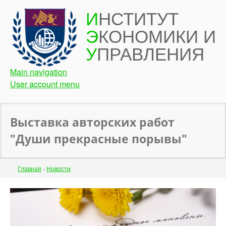
Перейти
И
НСТИТУТ
к
Э
КОНОМИКИ И
основному
содержанию
У
ПРАВЛЕНИЯ
Main navigation
User account menu
Выставка авторских работ
"Души прекрасные порывы"
Строка
Главная
›
Новости
навигации
Back
to
top