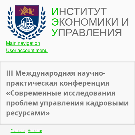
Перейти
И
НСТИТУТ
к
Э
КОНОМИКИ И
основному
содержанию
У
ПРАВЛЕНИЯ
Main navigation
User account menu
III Международная научно-
практическая конференция
«Современные исследования
проблем управления кадровыми
ресурсами»
Строка
Главная
›
Новости