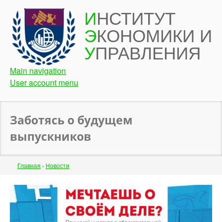
Перейти
И
НСТИТУТ
к
Э
КОНОМИКИ И
основному
содержанию
У
ПРАВЛЕНИЯ
Main navigation
User account menu
Заботясь о будущем
выпускников
Строка
Главная
›
Новости
навигации
Back
to
top