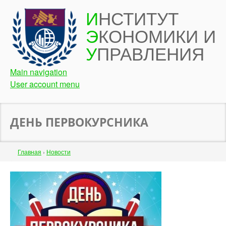
Перейти
И
НСТИТУТ
к
Э
КОНОМИКИ И
основному
содержанию
У
ПРАВЛЕНИЯ
Main navigation
User account menu
ДЕНЬ ПЕРВОКУРСНИКА
Строка
Главная
›
Новости
навигации
Back
to
top