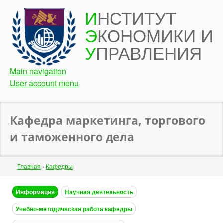
Перейти
И
НСТИТУТ
к
Э
КОНОМИКИ И
основному
содержанию
У
ПРАВЛЕНИЯ
Main navigation
User account menu
Кафедра маркетинга, торгового
и таможенного дела
Строка
Главная
›
Кафедры
навигации
Back
Информация
Научная деятельность
to
Учебно-методическая работа кафедры
top