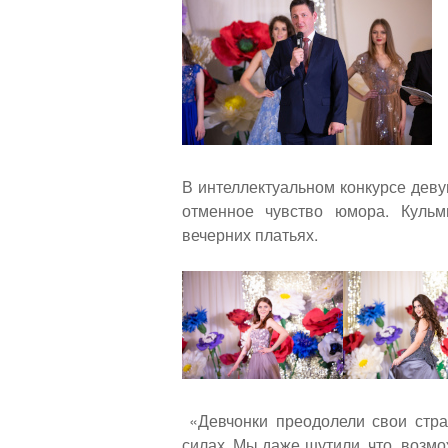
В интеллектуальном конкурсе деву
отменное чувство юмора. Куль
вечерних платьях.
«Девчонки преодолели свои стра
силах. Мы даже шутили, что, возмо