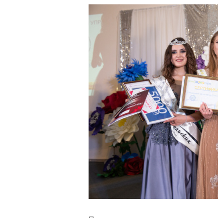
навигации
Back
to
top