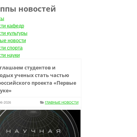
уппы новостей
сы
ти кафедр
ти культуры
ые новости
ти спорта
ти науки
глашаем студентов и
одых ученых стать частью
российского проекта «Первые
ауке»
06-2026
ГЛАВНЫЕ НОВОСТИ