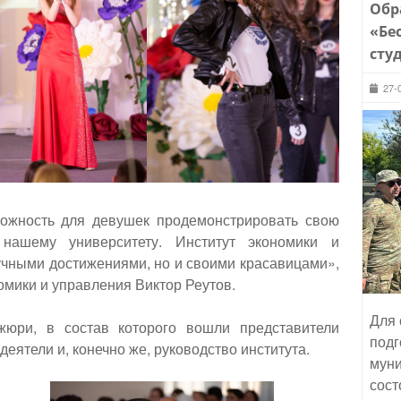
Обр
«Бе
сту
27-
можность для девушек продемонстрировать свою
 нашему университету. Институт экономики и
учными достижениями, но и своими красавицами»,
омики и управления Виктор Реутов.
Для 
жюри, в состав которого вошли представители
подг
еятели и, конечно же, руководство института.
муни
сост