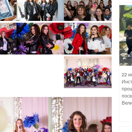
22 и
Инст
прош
посв
Вели