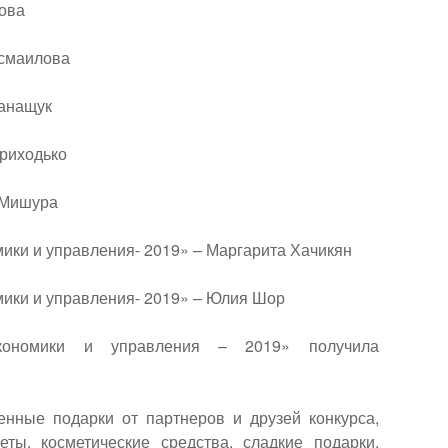
ова
Исмаилова
Танащук
риходько
 Мишура
мики и управления- 2019» – Маргарита Хачикян
мики и управления- 2019» – Юлия Шор
экономики и управления – 2019» получила
енные подарки от партнеров и друзей конкурса,
ты, косметические средства, сладкие подарки,