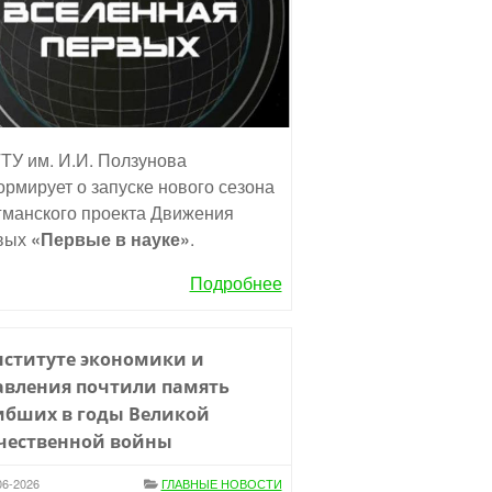
ТУ им. И.И. Ползунова
рмирует о запуске нового сезона
манского проекта Движения
вых
«Первые в науке»
.
Подробнее
нституте экономики и
авления почтили память
ибших в годы Великой
чественной войны
06-2026
ГЛАВНЫЕ НОВОСТИ