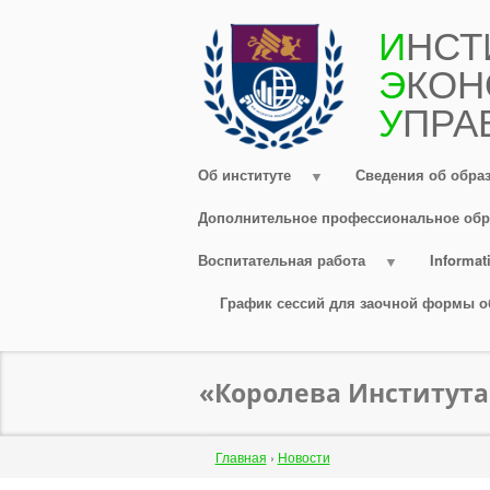
Перейти
И
НСТ
к
Э
КОН
основному
содержанию
У
ПРА
Об институте
Сведения об обра
Дополнительное профессиональное обр
Воспитательная работа
Informati
График сессий для заочной формы о
«Королева Института
Строка
Главная
›
Новости