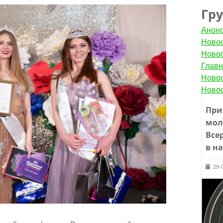
Гр
Анон
Новос
Новос
Главн
Новос
Новос
При
мол
Все
в н
29-