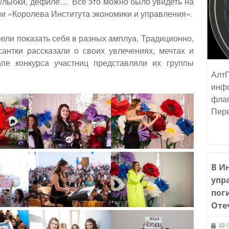
улыбки, дефиле… Все это можно было увидеть на
ии «Королева Института экономики и управления».
ели показать себя в разных амплуа. Традиционно,
антки рассказали о своих увлечениях, мечтах и
пе конкурса участниц представляли их группы
АлтГ
инфо
флаг
Пер
В И
упр
пог
Оте
22-